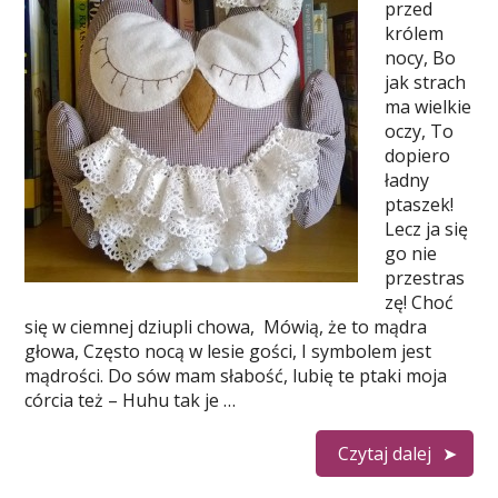
przed
królem
nocy, Bo
jak strach
ma wielkie
oczy, To
dopiero
ładny
ptaszek!
Lecz ja się
go nie
przestras
zę! Choć
się w ciemnej dziupli chowa, Mówią, że to mądra
głowa, Często nocą w lesie gości, I symbolem jest
mądrości. Do sów mam słabość, lubię te ptaki moja
córcia też – Huhu tak je …
Czytaj dalej