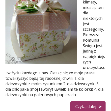
klimaty,
miesiąc ten
dla
niektórych
jest
szczególny.
Pierwsza
Komunia
Święta jest
jedną z
najpiękniejs
zych
uroczystośc
i w życiu każdego z nas. Cieszę się że moje prace
towarzyszyć będą tej radosnej chwili. 1. dla
dziewczynki z moim rysunkiem 2. dla dziewczynki 3.
dla chłopaka (mój faworyt uwielbiam te kolorki) 4. dla
dziewczynki na galeriowych papierach …
Czytaj dalej