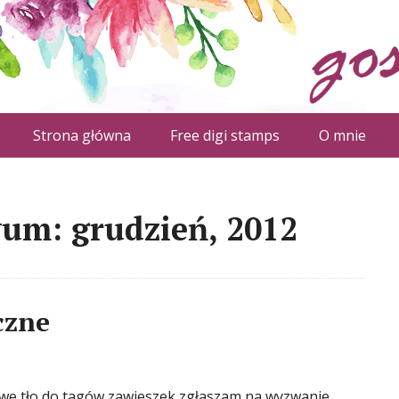
Strona główna
Free digi stamps
O mnie
um: grudzień, 2012
czne
owe tło do tagów zawieszek zgłaszam na wyzwanie