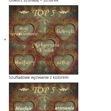
Otwórz szufladę – Sznurek
Szufladowe wyzwanie z kolorem