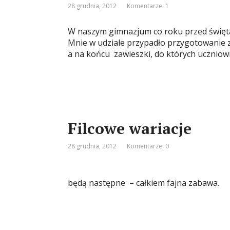
28 grudnia, 2012
Komentarze: 1
W naszym gimnazjum co roku przed święta
Mnie w udziale przypadło przygotowanie z
a na końcu zawieszki, do których uczniow
Filcowe wariacje
28 grudnia, 2012
Komentarze: 0
będą następne – całkiem fajna zabawa.