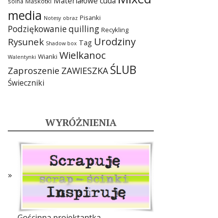
Materiałowe cuda
Maskotki
solna
media
Pisanki
Notesy
obraz
Podziękowanie
quilling
Recykling
Urodziny
Rysunek
Tag
Shadow box
Wielkanoc
Wianki
Walentynki
ŚLUB
Zaproszenie
ZAWIESZKA
Świeczniki
WYRÓŻNIENIA
Gościnna projektantka