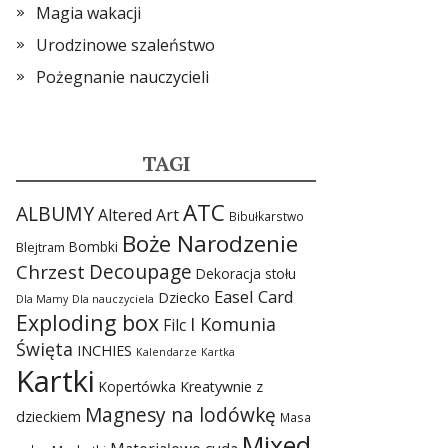
Magia wakacji
Urodzinowe szaleństwo
Pożegnanie nauczycieli
TAGI
ATC
ALBUMY
Altered Art
Bibułkarstwo
Boże Narodzenie
Bombki
Blejtram
Chrzest
Decoupage
Dekoracja stołu
Easel Card
Dziecko
Dla Mamy
Dla nauczyciela
Exploding box
I Komunia
Filc
Święta
INCHIES
Kalendarze
Kartka
Kartki
Kopertówka
Kreatywnie z
Magnesy na lodówkę
dzieckiem
Masa
Mixed