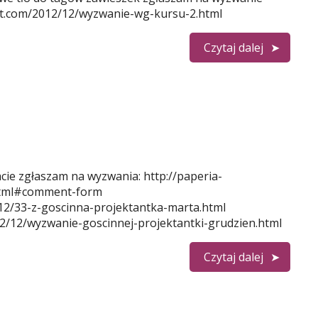
pot.com/2012/12/wyzwanie-wg-kursu-2.html
Czytaj dalej
ie zgłaszam na wyzwania: http://paperia-
html#comment-form
12/33-z-goscinna-projektantka-marta.html
12/12/wyzwanie-goscinnej-projektantki-grudzien.html
Czytaj dalej