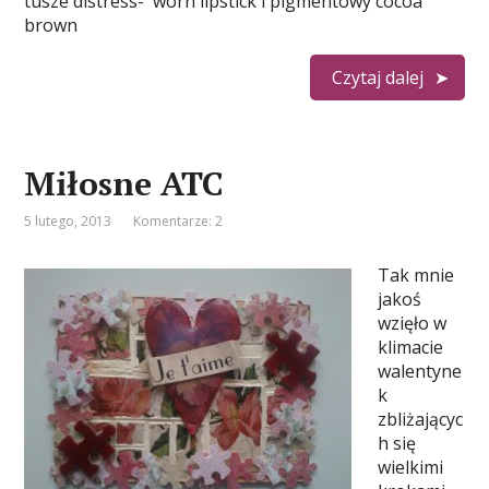
tusze distress- worn lipstick i pigmentowy cocoa
brown
Czytaj dalej
Miłosne ATC
5 lutego, 2013
Komentarze: 2
Tak mnie
jakoś
wzięło w
klimacie
walentyne
k
zbliżającyc
h się
wielkimi