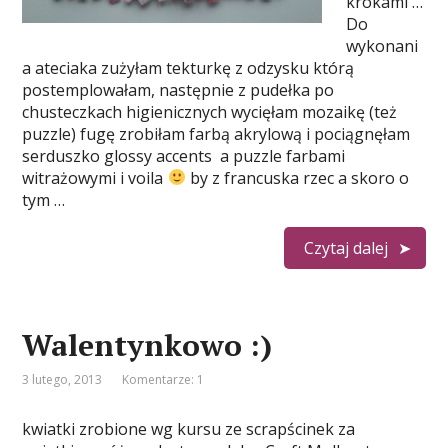
krokami …
Do
wykonani
a ateciaka zużyłam tekturkę z odzysku którą
postemplowałam, następnie z pudełka po
chusteczkach higienicznych wycięłam mozaikę (też
puzzle) fugę zrobiłam farbą akrylową i pociągnęłam
serduszko glossy accents a puzzle farbami
witrażowymi i voila
by z francuska rzec a skoro o
tym …
Czytaj dalej
Walentynkowo :)
3 lutego, 2013
Komentarze: 1
kwiatki zrobione wg kursu ze scrapścinek za