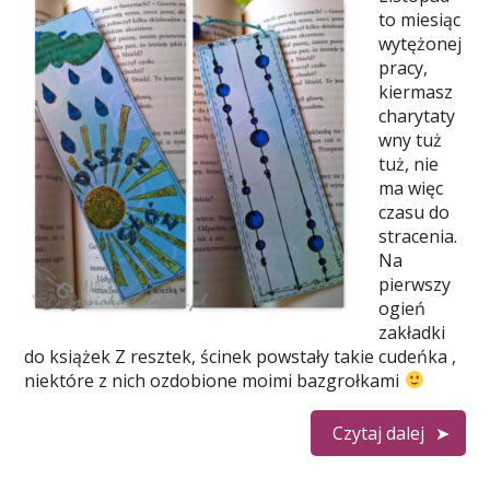
to miesiąc
wytężonej
pracy,
kiermasz
charytaty
wny tuż
tuż, nie
ma więc
czasu do
stracenia.
Na
pierwszy
ogień
zakładki
do książek Z resztek, ścinek powstały takie cudeńka ,
niektóre z nich ozdobione moimi bazgrołkami
Czytaj dalej