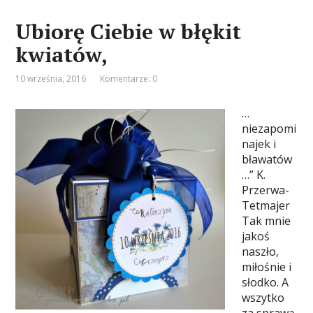
Ubiorę Ciebie w błękit
kwiatów,
10 września, 2016
Komentarze: 0
…
niezapomi
najek i
bławatów
…” K.
Przerwa-
Tetmajer
Tak mnie
jakoś
naszło,
miłośnie i
słodko. A
wszytko
za sprawą