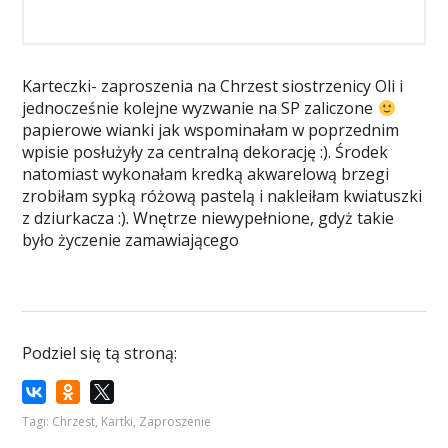
Karteczki- zaproszenia na Chrzest siostrzenicy Oli i
jednocześnie kolejne wyzwanie na SP zaliczone
papierowe wianki jak wspominałam w poprzednim
wpisie posłużyły za centralną dekorację :). Środek
natomiast wykonałam kredką akwarelową brzegi
zrobiłam sypką różową pastelą i nakleiłam kwiatuszki
z dziurkacza :). Wnętrze niewypełnione, gdyż takie
było życzenie zamawiającego
Podziel się tą stroną:
Tagi:
Chrzest
,
Kartki
,
Zaproszenie