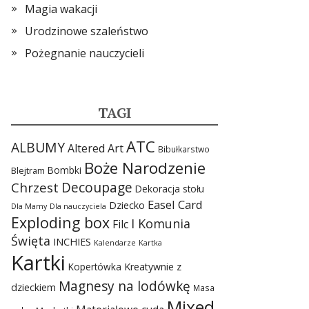
Magia wakacji
Urodzinowe szaleństwo
Pożegnanie nauczycieli
TAGI
ATC
ALBUMY
Altered Art
Bibułkarstwo
Boże Narodzenie
Bombki
Blejtram
Chrzest
Decoupage
Dekoracja stołu
Easel Card
Dziecko
Dla Mamy
Dla nauczyciela
Exploding box
I Komunia
Filc
Święta
INCHIES
Kalendarze
Kartka
Kartki
Kopertówka
Kreatywnie z
Magnesy na lodówkę
dzieckiem
Masa
Mixed