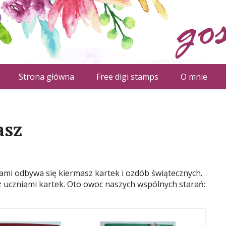
Strona główna
Free digi stamps
O mnie
asz
mi odbywa się kiermasz kartek i ozdób świątecznych.
 uczniami kartek. Oto owoc naszych wspólnych starań: