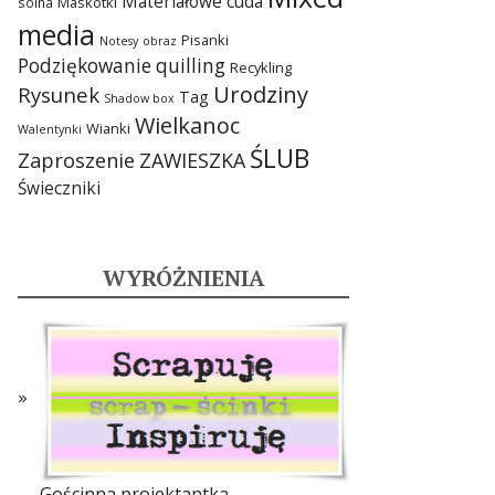
Materiałowe cuda
Maskotki
solna
media
Pisanki
Notesy
obraz
Podziękowanie
quilling
Recykling
Urodziny
Rysunek
Tag
Shadow box
Wielkanoc
Wianki
Walentynki
ŚLUB
Zaproszenie
ZAWIESZKA
Świeczniki
WYRÓŻNIENIA
Gościnna projektantka