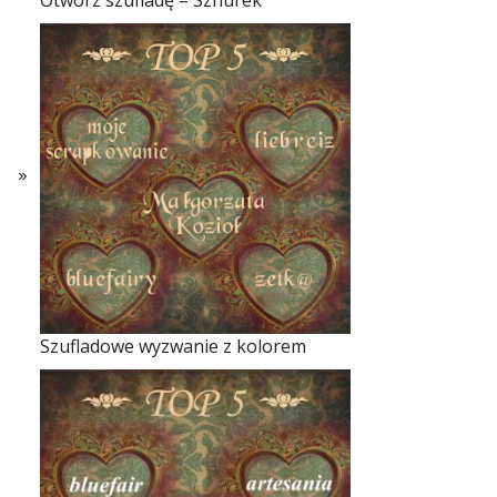
Otwórz szufladę – Sznurek
Szufladowe wyzwanie z kolorem