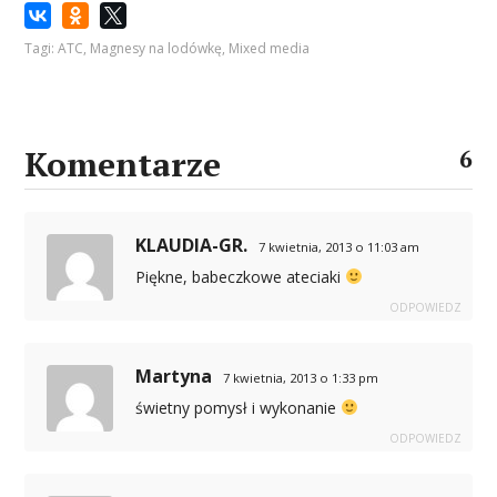
Tagi:
ATC
,
Magnesy na lodówkę
,
Mixed media
Komentarze
6
KLAUDIA-GR.
7 kwietnia, 2013 o 11:03 am
Piękne, babeczkowe ateciaki
ODPOWIEDZ
Martyna
7 kwietnia, 2013 o 1:33 pm
świetny pomysł i wykonanie
ODPOWIEDZ