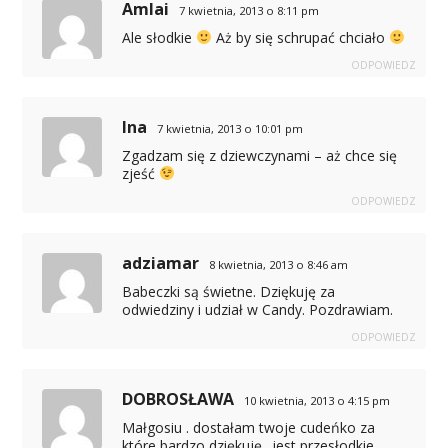
Amlai
7 kwietnia, 2013 o 8:11 pm
Ale słodkie
Aż by się schrupać chciało
ODPOWIEDZ
Ina
7 kwietnia, 2013 o 10:01 pm
Zgadzam się z dziewczynami – aż chce się
zjeść
ODPOWIEDZ
adziamar
8 kwietnia, 2013 o 8:46 am
Babeczki są świetne. Dziękuję za
odwiedziny i udział w Candy. Pozdrawiam.
ODPOWIEDZ
DOBROSŁAWA
10 kwietnia, 2013 o 4:15 pm
Małgosiu . dostałam twoje cudeńko za
które bardzo dziękuję.. jest przesłodkie.