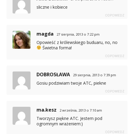
sliczne i kobiece
ODPOWIEDZ
magda
27 sierpnia, 2013 o 7:22 pm
Opowieść z królewskiego buduaru, no, no
Świetna forma!
ODPOWIEDZ
DOBROSŁAWA
29 sierpnia, 2013 o 7:39 pm
Gosiu podziwiam twoje ATC, piekne
ODPOWIEDZ
ma.kesz
2 września, 2013 o 7:10 am
Tworzysz piękne ATC. Jestem pod
ogromnym wrażeniem:)
ODPOWIEDZ