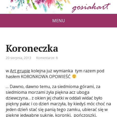
MENU
Koroneczka
20 sierpnia, 2013
Komentarze: 8
w
Art grupie
kolejna już wymianka tym razem pod
hasłem KORONKOWA OPOWIEŚĆ
… Dawno, dawno temu, za siedmioma górami, za
siedmioma morzami żyła piękna acz uboga
dziewczyna… z okien jej chatki w oddali widać było
piękny pałac i co dzień marzyła, by kiedyś móc choć na
jeden dzień stać się panią tego zamku, ubierać się w
piękne jedwabne suknie, koronki, pończoszki,