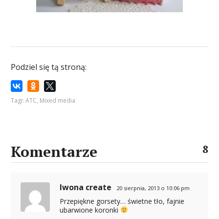
Podziel się tą stroną:
Tagi:
ATC
,
Mixed media
Komentarze
8
Iwona create
20 sierpnia, 2013 o 10:06 pm
Przepiękne gorsety… świetne tło, fajnie
ubarwione koronki