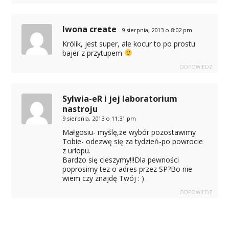
Iwona create
9 sierpnia, 2013 o 8:02 pm
Królik, jest super, ale kocur to po prostu
bajer z przytupem
ODPOWIEDZ
Sylwia-eR i jej laboratorium
nastroju
9 sierpnia, 2013 o 11:31 pm
Małgosiu- myślę,że wybór pozostawimy
Tobie- odezwę się za tydzień-po powrocie
z urlopu.
Bardzo się cieszymy!!!Dla pewności
poprosimy tez o adres przez SP?Bo nie
wiem czy znajdę Twój : )
ODPOWIEDZ