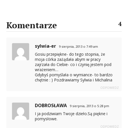
Komentarze
4
sylwia-er
9 sierpnia, 2013 o 7:49 am
Gosiu przepiękne- do tego stopnia, że
moja córka zażądała abym w pracy
zajrzała do Ciebie- co i czynię.jestem pod
wrażeniem…
Gdybyś pomyślała o wymiance- to bardzo
chętnie : ) Pozdrawiamy Sylwia i Michalina
ODPOWIEDZ
DOBROSŁAWA
9 sierpnia, 2013 o 5:28 pm
I ja podziwiam Twoje dzieło.Są piękne i
pomysłowe.
ODPOWIEDZ