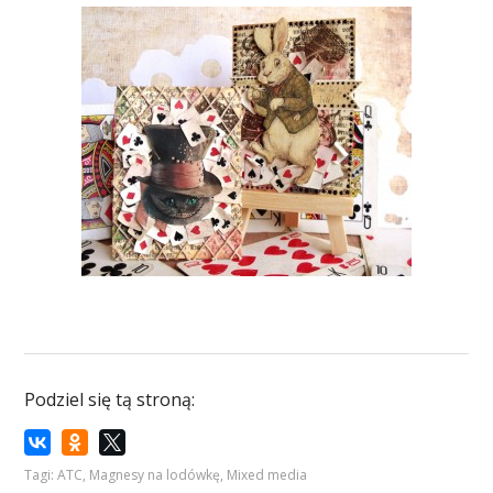
Podziel się tą stroną:
Tagi:
ATC
,
Magnesy na lodówkę
,
Mixed media