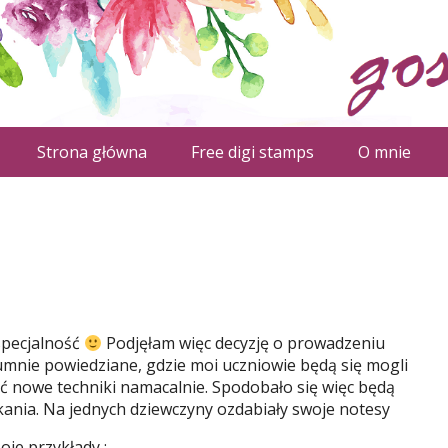
Strona główna
Free digi stamps
O mnie
specjalność
Podjęłam więc decyzję o prowadzeniu
umnie powiedziane, gdzie moi uczniowie będą się mogli
 nowe techniki namacalnie. Spodobało się więc będą
tkania. Na jednych dziewczyny ozdabiały swoje notesy
oje przykłady :