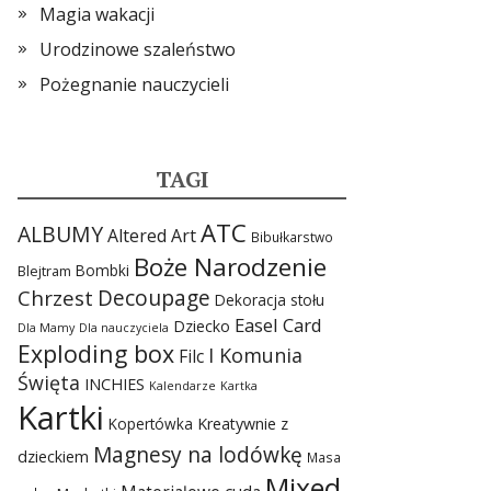
Magia wakacji
Urodzinowe szaleństwo
Pożegnanie nauczycieli
TAGI
ATC
ALBUMY
Altered Art
Bibułkarstwo
Boże Narodzenie
Bombki
Blejtram
Chrzest
Decoupage
Dekoracja stołu
Easel Card
Dziecko
Dla Mamy
Dla nauczyciela
Exploding box
I Komunia
Filc
Święta
INCHIES
Kalendarze
Kartka
Kartki
Kopertówka
Kreatywnie z
Magnesy na lodówkę
dzieckiem
Masa
Mixed