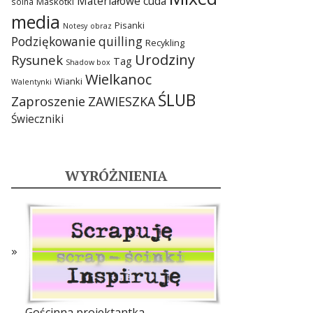
Materiałowe cuda
Maskotki
solna
media
Pisanki
Notesy
obraz
Podziękowanie
quilling
Recykling
Urodziny
Rysunek
Tag
Shadow box
Wielkanoc
Wianki
Walentynki
ŚLUB
Zaproszenie
ZAWIESZKA
Świeczniki
WYRÓŻNIENIA
Gościnna projektantka