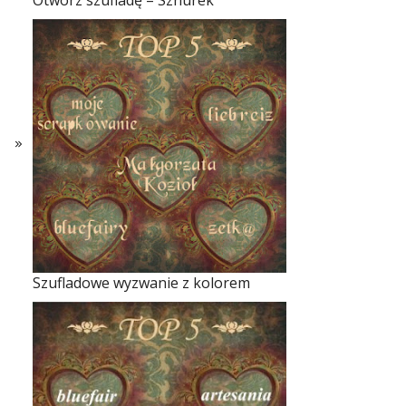
Otwórz szufladę – Sznurek
Szufladowe wyzwanie z kolorem