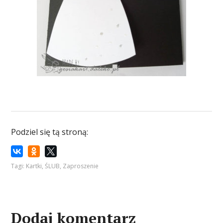
Podziel się tą stroną:
Tagi:
Kartki
,
ŚLUB
,
Zaproszenie
Dodaj komentarz