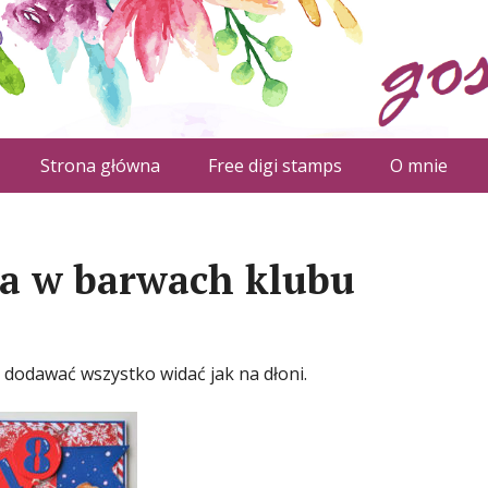
Strona główna
Free digi stamps
O mnie
a w barwach klubu
a dodawać wszystko widać jak na dłoni.