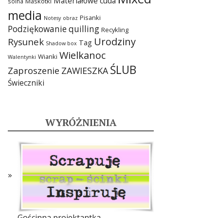
Materiałowe cuda
Maskotki
solna
media
Pisanki
Notesy
obraz
Podziękowanie
quilling
Recykling
Urodziny
Rysunek
Tag
Shadow box
Wielkanoc
Wianki
Walentynki
ŚLUB
Zaproszenie
ZAWIESZKA
Świeczniki
WYRÓŻNIENIA
Gościnna projektantka