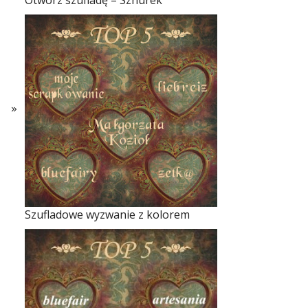
Otwórz szufladę – Sznurek
Szufladowe wyzwanie z kolorem