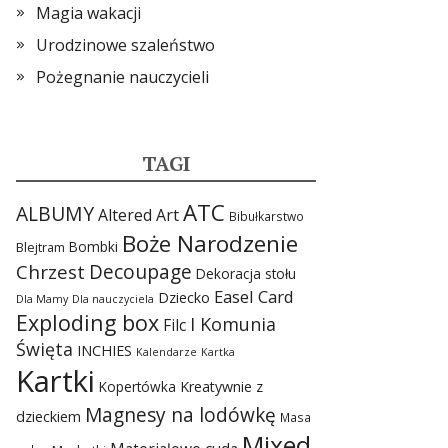
Magia wakacji
Urodzinowe szaleństwo
Pożegnanie nauczycieli
TAGI
ATC
ALBUMY
Altered Art
Bibułkarstwo
Boże Narodzenie
Bombki
Blejtram
Chrzest
Decoupage
Dekoracja stołu
Easel Card
Dziecko
Dla Mamy
Dla nauczyciela
Exploding box
I Komunia
Filc
Święta
INCHIES
Kalendarze
Kartka
Kartki
Kopertówka
Kreatywnie z
Magnesy na lodówkę
dzieckiem
Masa
Mixed