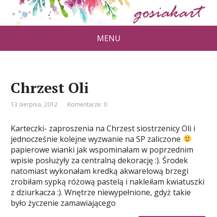
MENU
Chrzest Oli
13 sierpnia, 2012
Komentarze: 0
Karteczki- zaproszenia na Chrzest siostrzenicy Oli i
jednocześnie kolejne wyzwanie na SP zaliczone
papierowe wianki jak wspominałam w poprzednim
wpisie posłużyły za centralną dekorację :). Środek
natomiast wykonałam kredką akwarelową brzegi
zrobiłam sypką różową pastelą i nakleiłam kwiatuszki
z dziurkacza :). Wnętrze niewypełnione, gdyż takie
było życzenie zamawiającego